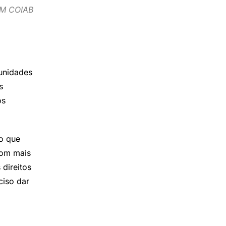
OM COIAB
munidades
s
os
o que
com mais
direitos
ciso dar