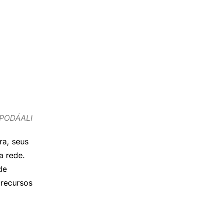
PODÁALI
ra, seus
a rede.
de
 recursos