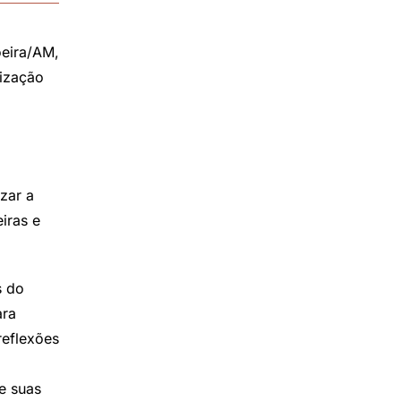
oeira/AM,
tização
zar a
iras e
s do
ara
reflexões
e suas