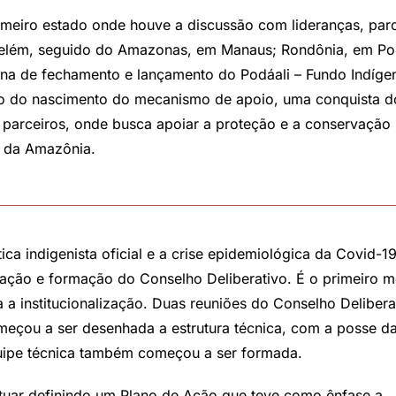
rimeiro estado onde houve a discussão com lideranças, parc
 Belém, seguido do Amazonas, em Manaus; Rondônia, em Po
icina de fechamento e lançamento do Podáali – Fundo Indíge
ção do nascimento do mecanismo de apoio, uma conquista d
parceiros, onde busca apoiar a proteção e a conservação
as da Amazônia.
a indigenista oficial e a crise epidemiológica da Covid-19
ação e formação do Conselho Deliberativo. É o primeiro 
 a institucionalização. Duas reuniões do Conselho Delibera
eçou a ser desenhada a estrutura técnica, com a posse d
equipe técnica também começou a ser formada.
tuar definindo um Plano de Ação que teve como ênfase a