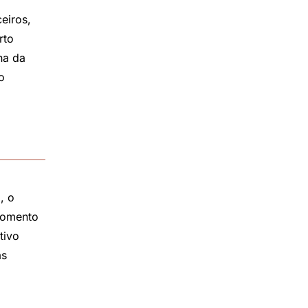
eiros,
rto
na da
o
, o
momento
tivo
as