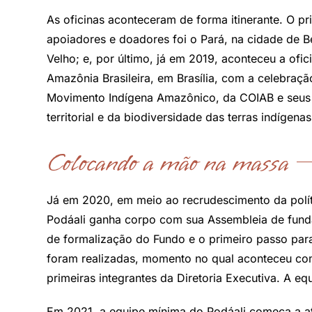
As oficinas aconteceram de forma itinerante. O p
apoiadores e doadores foi o Pará, na cidade de
Velho; e, por último, já em 2019, aconteceu a of
Amazônia Brasileira, em Brasília, com a celebra
Movimento Indígena Amazônico, da COIAB e seus 
territorial e da biodiversidade das terras indígen
Colocando a mão na massa
Já em 2020, em meio ao recrudescimento da polític
Podáali ganha corpo com sua Assembleia de fund
de formalização do Fundo e o primeiro passo para
foram realizadas, momento no qual aconteceu com
primeiras integrantes da Diretoria Executiva. A 
Em 2021, a equipe mínima do Podáali começa a a