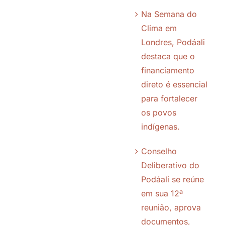
Na Semana do
Chamadas
Clima em
Londres, Podáali
destaca que o
Editais
financiamento
direto é essencial
Quem apoiamos
para fortalecer
os povos
Parceiros
indígenas.
Conselho
Transparência
Deliberativo do
Podáali se reúne
Notícias
em sua 12ª
reunião, aprova
documentos,
Galeria