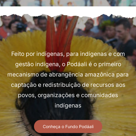
Quem apoiamos
Parceiros
Feito por indígenas, para indígenas e com
Transparência
gestão indígena, o Podáali é o primeiro
mecanismo de abrangência amazônica para
Notícias
captação e redistribuição de recursos aos
povos, organizações e comunidades
Galeria
indígenas
Contato
Conheça o Fundo Podáali