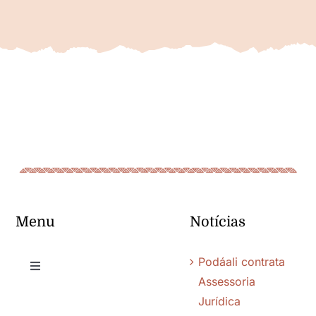
Menu
Notícias
Podáali contrata
Toggle
Assessoria
Navigation
Jurídica
Quem somos