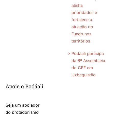
alinha
prioridades e
Contato
fortalece a
atuação do
Política de Cookies (BR)
Fundo nos
territórios
Política de Privacidade
Podáali participa
da 8ª Assembleia
do GEF em
Uzbequistão
Apoie o Podáali
Seja um apoiador
do protagonismo