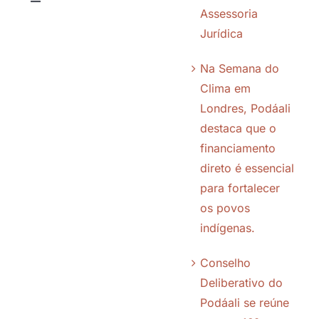
Toggle
Assessoria
Navigation
Jurídica
Quem somos
Na Semana do
Chamadas
Clima em
Londres, Podáali
destaca que o
Editais
financiamento
direto é essencial
Quem apoiamos
para fortalecer
os povos
Parceiros
indígenas.
Conselho
Transparência
Deliberativo do
Podáali se reúne
Notícias