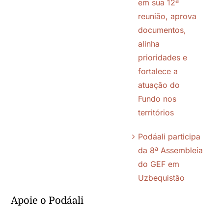
em sua 12ª
reunião, aprova
documentos,
Galeria
alinha
prioridades e
Contato
fortalece a
atuação do
Política de Cookies (BR)
Fundo nos
territórios
Política de Privacidade
Podáali participa
da 8ª Assembleia
do GEF em
Uzbequistão
Apoie o Podáali