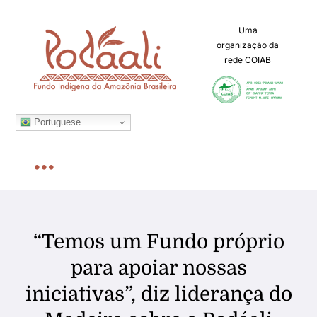
Ir
para
Uma
organização da
o
rede COIAB
conteúdo
Portuguese
Toggle
Navigation
Home
“Temos um Fundo próprio
Sobre
para apoiar nossas
iniciativas”, diz liderança do
Chamadas