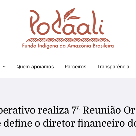
Quem apoiamos
Parceiros
Transparência
erativo realiza 7ª Reunião O
 define o diretor financeiro d