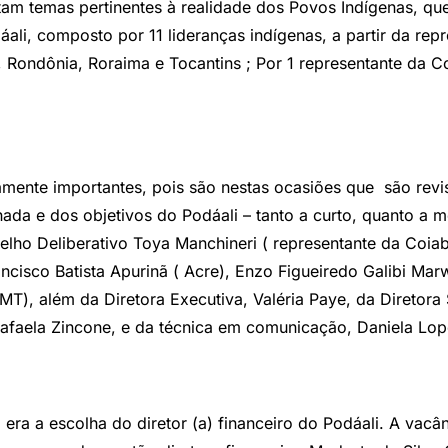
am temas pertinentes à realidade dos Povos Indígenas, qu
ali, composto por 11 lideranças indígenas, a partir da re
ondônia, Roraima e Tocantins ; Por 1 representante da Co
mente importantes, pois são nestas ocasiões que são revis
da e dos objetivos do Podáali – tanto a curto, quanto a m
elho Deliberativo Toya Manchineri ( representante da Coia
ncisco Batista Apurinã ( Acre), Enzo Figueiredo Galibi Mar
MT), além da Diretora Executiva, Valéria Paye, da Diretora
 Rafaela Zincone, e da técnica em comunicação, Daniela Lop
 era a escolha do diretor (a) financeiro do Podáali. A vacâ