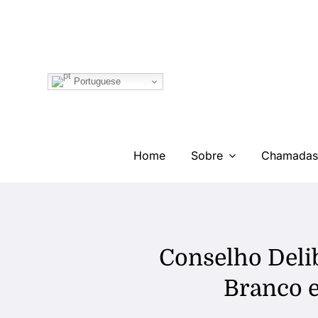
Ir
para
o
conteúdo
Portuguese
Home
Sobre
Chamadas
Conselho Delib
Branco e