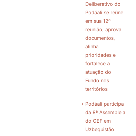
Deliberativo do
Podáali se reúne
Notícias
em sua 12ª
reunião, aprova
documentos,
Galeria
alinha
prioridades e
Contato
fortalece a
atuação do
Política de Cookies (BR)
Fundo nos
territórios
Política de Privacidade
Podáali participa
da 8ª Assembleia
do GEF em
Uzbequistão