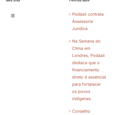
Podáali contrata
Toggle
Assessoria
Navigation
Jurídica
Quem somos
Na Semana do
Chamadas
Clima em
Londres, Podáali
destaca que o
Editais
financiamento
direto é essencial
Quem apoiamos
para fortalecer
os povos
Parceiros
indígenas.
Conselho
Transparência