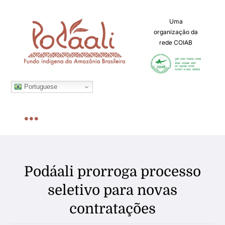
Ir
para
Uma
organização da
o
rede COIAB
conteúdo
Portuguese
Toggle
Navigation
Home
Podáali prorroga processo
Sobre
seletivo para novas
contratações
Chamadas