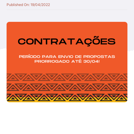
Published On: 19/04/2022
Quem apoiamos
Parceiros
Transparência
Notícias
Galeria
Contato