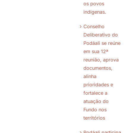
os povos
Parceiros
indígenas.
Conselho
Transparência
Deliberativo do
Podáali se reúne
Notícias
em sua 12ª
reunião, aprova
documentos,
Galeria
alinha
prioridades e
Contato
fortalece a
atuação do
Política de Cookies (BR)
Fundo nos
territórios
Política de Privacidade
Podáali participa