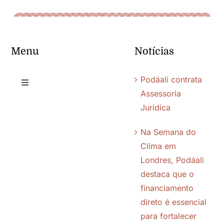
Menu
Notícias
Podáali contrata
Toggle
Assessoria
Navigation
Jurídica
Quem somos
Na Semana do
Chamadas
Clima em
Londres, Podáali
destaca que o
Editais
financiamento
direto é essencial
Quem apoiamos
para fortalecer