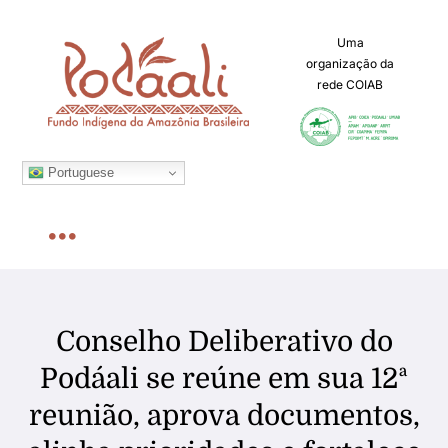
Ir
para
Uma
organização da
o
rede COIAB
conteúdo
Portuguese
Toggle
Navigation
Home
Conselho Deliberativo do
Sobre
Podáali se reúne em sua 12ª
reunião, aprova documentos,
Chamadas