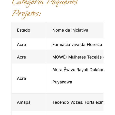
Categoria Pequenos
Projetos:
Estado
Nome da iniciativa
Acre
Farmácia viva da Floresta das 
Acre
MOWÉ: Mulheres Tecelãs do Alt
Akira Ãwivu Rayati Dukūburuki 
Acre
Puyanawa
Amapá
Tecendo Vozes: Fortalecimento 