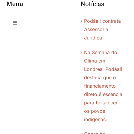
Menu
Notícias
Podáali contrata
Toggle
Assessoria
Navigation
Jurídica
Quem somos
Na Semana do
Chamadas
Clima em
Londres, Podáali
destaca que o
Editais
financiamento
direto é essencial
Quem apoiamos
para fortalecer
os povos
Parceiros
indígenas.