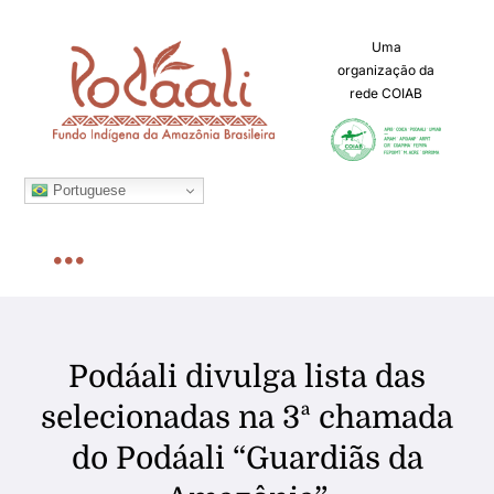
Ir
para
Uma
organização da
o
rede COIAB
conteúdo
Portuguese
Toggle
Navigation
Home
Podáali divulga lista das
Sobre
selecionadas na 3ª chamada
do Podáali “Guardiãs da
Chamadas