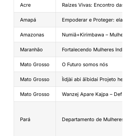
Acre
Raízes Vivas: Encontro das Mu
Amapá
Empoderar e Proteger: elaboran
Amazonas
Numiâ+Kirimbawa – Mulheres ind
Maranhão
Fortalecendo Mulheres Indígena
Mato Grosso
O Futuro somos nós
Mato Grosso
Ìidjài abi ãībidai Projeto he Ka
Mato Grosso
Wanzej Apare Kajpa – Defesa do
Pará
Departamento de Mulheres Indíge