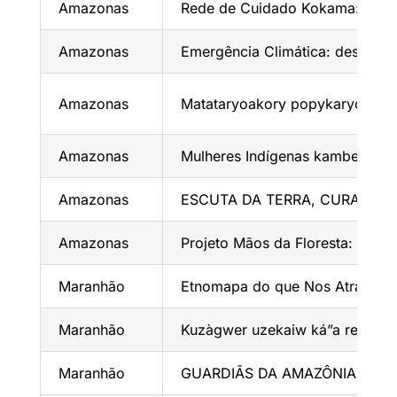
Amazonas
Rede de Cuidado Kokama: Juvent
Amazonas
Emergência Climática: desafios
Amazonas
Matataryoakory popykaryoakor
Amazonas
Mulheres Indígenas kambebas 
Amazonas
ESCUTA DA TERRA, CURA DAS
Amazonas
Projeto Mãos da Floresta: Artes
Maranhão
Etnomapa do que Nos Atravessa: 
Maranhão
Kuzàgwer uzekaiw ká”a rehe wà 
Maranhão
GUARDIÃS DA AMAZÔNIA – FO