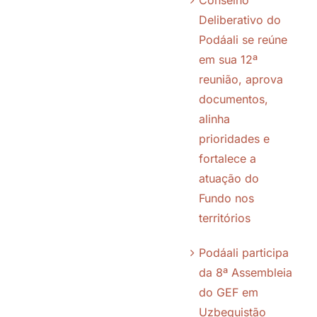
Conselho
Transparência
Deliberativo do
Podáali se reúne
Notícias
em sua 12ª
reunião, aprova
documentos,
Galeria
alinha
prioridades e
Contato
fortalece a
atuação do
Política de Cookies (BR)
Fundo nos
territórios
Política de Privacidade
Podáali participa
da 8ª Assembleia
do GEF em
Uzbequistão