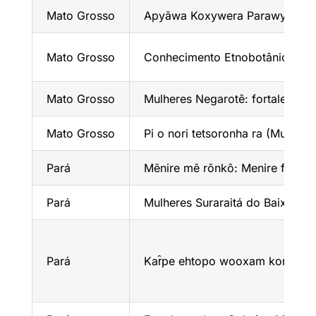
Mato Grosso
Apyãwa Koxywera Parawykawa
Mato Grosso
Conhecimento Etnobotânico de P
Mato Grosso
Mulheres Negarotê: fortalecimen
Mato Grosso
Pi o nori tetsoronha ra (Mulher
Pará
Mēnire mē rõnkô: Menire fortal
Pará
Mulheres Suraraitá do Baixo Ta
Pará
Kar̂pe ehtopo wooxam komo – F