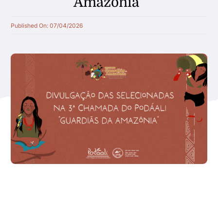
Amazônia”
Quem apoiamos
Published On: 07/04/2026
Parceiros
Transparência
Notícias
Galeria
Contato